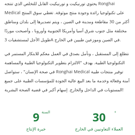
يحتوي تورنيكيت و تورنيكيت القابل للتخلص الذي تنتجه Ronghai
Medical على تكنولوجيا رائدة وجودة منتج موثوقة. تغطي سوق المنتج
أكثر من 30 مقاطعة ومدينة في الصين ، ويتم تصديرها إلى بلدان ومناطق
مختلفة مثل جنوب شرق آسيا وأمريكا الجنوبية وأوروبا ، وأصبحت موردًا
طويل الأجل لمستشفيات 3A في الصين وموزعين طبيين في الخارج.
نتطلع إلى المستقبل ، ونأمل بصدق في العمل معكم للابتكار المستمر في
التكنولوجيا الطبية. بهدف "الالتزام بتطوير التكنولوجيا الطبية والمساهمة
في صحة الإنسان" ، ستواصل Ronghai Medical توفير منتجات طبية
آمنة وفعالة وخدمة ما بعد البيع عالية الجودة للمؤسسات الطبية على جميع
المستويات في الداخل والخارج. إسهام أكبر في قضية الصحة البشرية!
9
30
+
السنة
العملاء التعاونيين في الخارج
خبرة الإنتاج