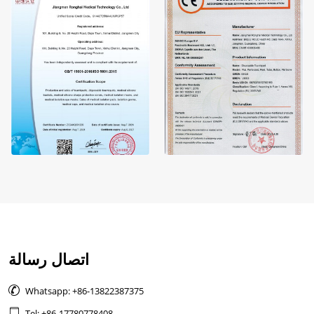
اتصال رسالة

Whatsapp: +86-13822387375

Tel: +86-17780778408