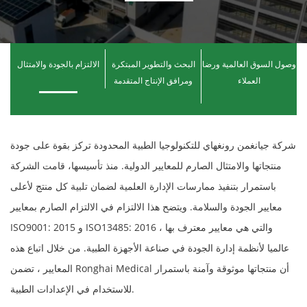
وصول السوق العالمية ورضا
البحث والتطوير المبتكرة
الالتزام بالجودة والامتثال
العملاء
ومرافق الإنتاج المتقدمة
شركة جيانغمن رونغهاي للتكنولوجيا الطبية المحدودة تركز بقوة على جودة
منتجاتها والامتثال الصارم للمعايير الدولية. منذ تأسيسها، قامت الشركة
باستمرار بتنفيذ ممارسات الإدارة العلمية لضمان تلبية كل منتج لأعلى
معايير الجودة والسلامة. ويتضح هذا الالتزام في الالتزام الصارم بمعايير
ISO9001: 2015 و ISO13485: 2016 ، والتي هي معايير معترف بها
عالميا لأنظمة إدارة الجودة في صناعة الأجهزة الطبية. من خلال اتباع هذه
المعايير ، تضمن Ronghai Medical أن منتجاتها موثوقة وآمنة باستمرار
للاستخدام في الإعدادات الطبية.