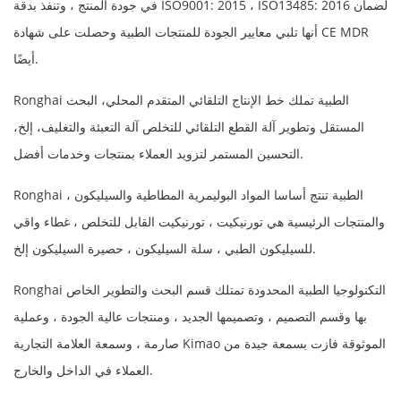
في جودة المنتج ، وتنفذ بدقة ISO9001: 2015 ، ISO13485: 2016 لضمان
أنها تلبي معايير الجودة للمنتجات الطبية وحصلت على شهادة CE MDR
أيضًا.
Ronghai الطبية تملك خط الإنتاج التلقائي المتقدم المحلي، البحث
المستقل وتطوير آلة القطع التلقائي للتخلص آلة التعبئة والتغليف، إلخ،
التحسين المستمر لتزويد العملاء بمنتجات وخدمات أفضل.
Ronghai الطبية تنتج أساسا المواد البوليمرية المطاطية والسيليكون ،
والمنتجات الرئيسية هي تورنيكيت ، تورنيكيت القابل للتخلص ، غطاء واقي
للسيليكون الطبي ، سلة السيليكون ، حصيرة السيليكون إلخ.
Ronghai التكنولوجيا الطبية المحدودة تمتلك قسم البحث والتطوير الخاص
بها وقسم التصميم ، وتصميمها الجديد ، ومنتجات عالية الجودة ، وعملية
صارمة ، وسمعة العلامة التجارية Kimao الموثوقة فازت بسمعة جيدة من
العملاء في الداخل والخارج.