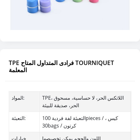
TPE فرادى المتداول المتاح TOURNIQUET
المعلمة
TPE، اللاتكس الحر، لا حساسية، مسحوق
المواد:
الحر، صديقة للبيئة
التعبئة لفة فردية 100pieces / كيس ،
التعبئة:
30bags / كرتون
اللون والحجم يمكن تخصيصها
خيارات