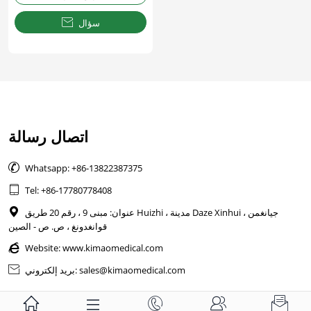
سؤال

اتصال رسالة

Whatsapp: +86-13822387375

Tel: +86-17780778408
عنوان: مبنى 9 ، رقم 20 طريق Huizhi ، مدينة Daze Xinhui ، جيانغمن

قوانغدونغ ، ص. ص - الصين

Website:
www.kimaomedical.com
بريد إلكتروني: sales@kimaomedical.com





